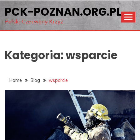
Skip
PCK-POZNAN.ORG.PL
to
content
Polski Czerwony Krzyż
Kategoria:
wsparcie
Home
Blog
wsparcie