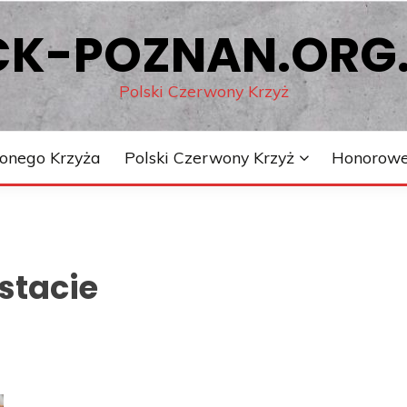
CK-POZNAN.ORG.
Polski Czerwony Krzyż
onego Krzyża
Polski Czerwony Krzyż
Honorowe
stacie