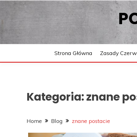
Skip
P
to
content
Strona Główna
Zasady Czerw
Kategoria:
znane po
Home
Blog
znane postacie