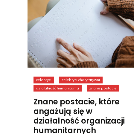
celebryci
celebryci charytatywni
działalność humanitarna
znane postacie
Znane postacie, które
angażują się w
działalność organizacji
humanitarnych